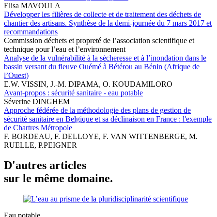
Elisa MAVOULA
Développer les filières de collecte et de traitement des déchets de
chantier des artisans. Synthèse de la demi-journée du 7 mars 2017 et
recommandations
Commission déchets et propreté de l’association scientifique et
technique pour l’eau et l’environnement
Analyse de la vulnérabilité à la sécheresse et à l’inondation dans le
bassin versant du fleuve Ouémé à Bétérou au Bénin (Afrique de
l’Ouest)
E.W. VISSIN, J.-M. DIPAMA, O. KOUDAMILORO
Avant-propos : sécurité sanitaire - eau potable
Séverine DINGHEM
Approche fédérée de la méthodologie des plans de gestion de
sécurité sanitaire en Belgique et sa déclinaison en France : l'exemple
de Chartres Métropole
F. BORDEAU, F. DELLOYE, F. VAN WITTENBERGE, M.
RUELLE, P.PEIGNER
D'autres articles
sur le même domaine.
Eau potable