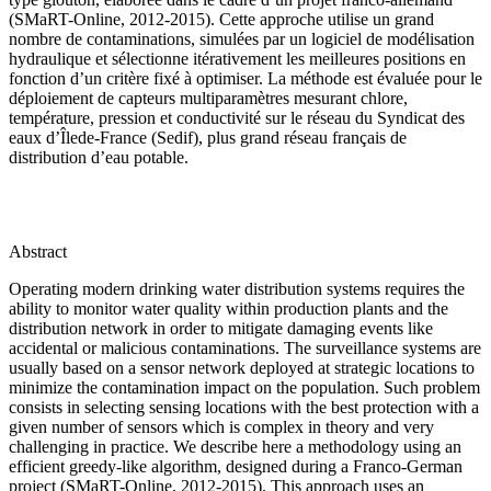
(SMaRT-Online, 2012-2015). Cette approche utilise un grand
nombre de contaminations, simulées par un logiciel de modélisation
hydraulique et sélectionne itérativement les meilleures positions en
fonction d’un critère fixé à optimiser. La méthode est évaluée pour le
déploiement de capteurs multiparamètres mesurant chlore,
température, pression et conductivité sur le réseau du Syndicat des
eaux d’Îlede-France (Sedif), plus grand réseau français de
distribution d’eau potable.
Abstract
Operating modern drinking water distribution systems requires the
ability to monitor water quality within production plants and the
distribution network in order to mitigate damaging events like
accidental or malicious contaminations. The surveillance systems are
usually based on a sensor network deployed at strategic locations to
minimize the contamination impact on the population. Such problem
consists in selecting sensing locations with the best protection with a
given number of sensors which is complex in theory and very
challenging in practice. We describe here a methodology using an
efficient greedy-like algorithm, designed during a Franco-German
project (SMaRT-Online, 2012-2015). This approach uses an