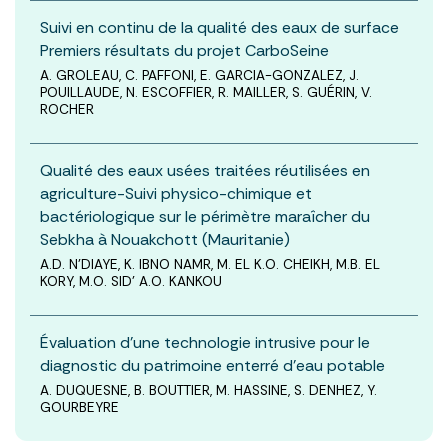
Suivi en continu de la qualité des eaux de surface
Premiers résultats du projet CarboSeine
A. GROLEAU, C. PAFFONI, E. GARCIA-GONZALEZ, J.
POUILLAUDE, N. ESCOFFIER, R. MAILLER, S. GUÉRIN, V.
ROCHER
Qualité des eaux usées traitées réutilisées en
agriculture-Suivi physico-chimique et
bactériologique sur le périmètre maraîcher du
Sebkha à Nouakchott (Mauritanie)
A.D. N’DIAYE, K. IBNO NAMR, M. EL K.O. CHEIKH, M.B. EL
KORY, M.O. SID’ A.O. KANKOU
Évaluation d’une technologie intrusive pour le
diagnostic du patrimoine enterré d’eau potable
A. DUQUESNE, B. BOUTTIER, M. HASSINE, S. DENHEZ, Y.
GOURBEYRE