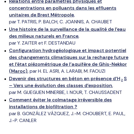
Relations entre paramètres physiques et
concentrations en polluants dans les effluents
unitaires de Brest Métropole
,
par T. PATRIS, P. BALCH, C. JOANNIS, A. CHAUBET
Une histoire de la surveillance de la qualité de l’eau
des milieux naturels en France
,
par Y. ZAITER et F. DESTANDAU
Configuration hydrogéologique et impact potentiel
des changements climatiques sur la recharge future
et l’état piézométrique de l’aquifère de Ghis-Nekkor
(Maroc)
, par H. EL ASRI, A. LARABI, M. FAOUZI
Devenir des structures en béton en présence d’H
S
2
– Vers une évolution des classes d’exposition
,
par M. GUEGUEN MINERBE, I. NOUR, T. CHAUSSADENT
Comment éviter le colmatage irréversible des
installations de biofiltration ?
par B. GONZÁLEZ VÁZQUEZ, J.-M. CHOUBERT, E. PAUL,
J.-P. CANLER