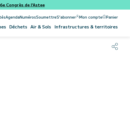
e Congrès de l'Astee
Panier
Mon compte
tés
Agenda
Numéros
Soumettre
S’abonner
nes
Déchets
Air & Sols
Infrastructures & territoires