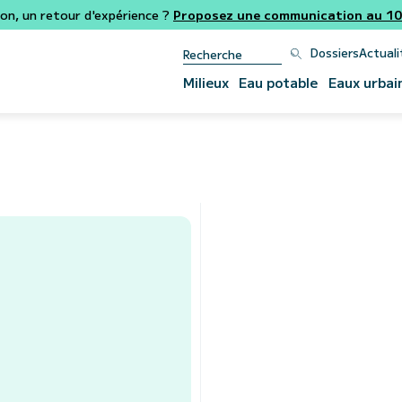
ion, un retour d'expérience ?
Proposez une communication au 106
Dossiers
Actuali
Milieux
Eau potable
Eaux urbai