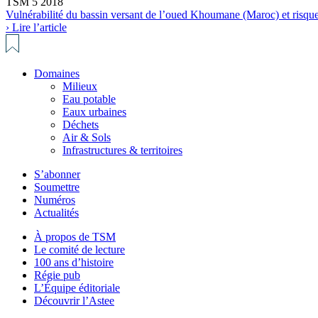
TSM 5 2018
Vulnérabilité du bassin versant de l’oued Khoumane (Maroc) et risque 
› Lire l’article
Domaines
Milieux
Eau potable
Eaux urbaines
Déchets
Air & Sols
Infrastructures & territoires
S’abonner
Soumettre
Numéros
Actualités
À propos de TSM
Le comité de lecture
100 ans d’histoire
Régie pub
L’Équipe éditoriale
Découvrir l’Astee