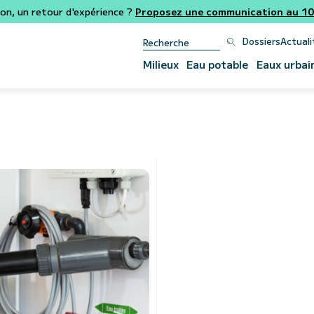
ion, un retour d'expérience ?
Proposez une communication au 106
Dossiers
Actuali
Milieux
Eau potable
Eaux urbai