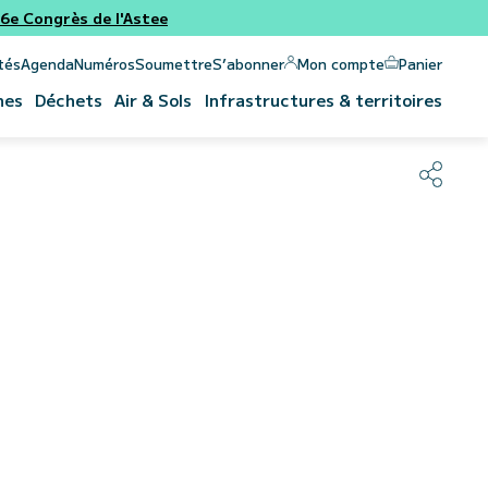
e Congrès de l'Astee
Panier
Mon compte
tés
Agenda
Numéros
Soumettre
S’abonner
nes
Déchets
Air & Sols
Infrastructures & territoires